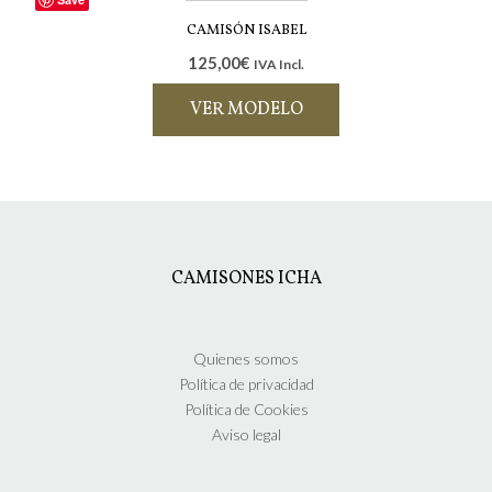
en
tiene
la
múltiples
CAMISÓN ISABEL
página
variantes.
125,00
€
IVA Incl.
de
Las
producto
opciones
VER MODELO
se
pueden
Este
elegir
producto
en
tiene
la
múltiples
página
variantes.
de
Las
CAMISONES ICHA
producto
opciones
se
pueden
elegir
Quienes somos
en
Política de privacidad
la
Política de Cookies
página
Aviso legal
de
producto