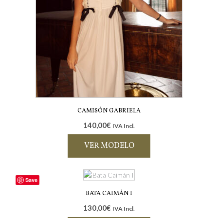
CAMISÓN GABRIELA
140,00
€
IVA Incl.
VER MODELO
Este
producto
Save
tiene
múltiples
BATA CAIMÁN I
variantes.
130,00
€
IVA Incl.
Las