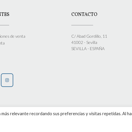
NTES
CONTACTO
iones de venta
C/ Abad Gordillo, 11
41002 - Sevilla
nta
SEVILLA - ESPAÑA
 más relevante recordando sus preferencias y visitas repetidas. Al h
© Camisones ICHA 2026