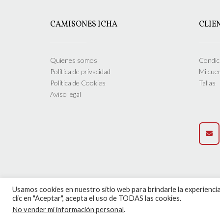
Las
opciones
CAMISONES ICHA
CLIE
se
pueden
elegir
en
Quienes somos
Condic
la
Política de privacidad
Mi cue
página
Política de Cookies
Tallas
de
Aviso legal
producto
Usamos cookies en nuestro sitio web para brindarle la experiencia
clic en "Aceptar", acepta el uso de TODAS las cookies.
No vender mi información personal
.