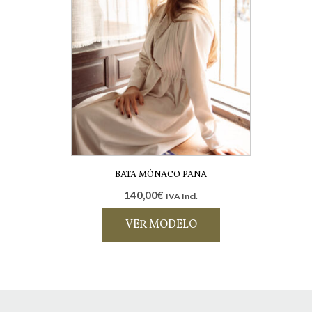
BATA MÓNACO PANA
140,00
€
IVA Incl.
VER MODELO
Este
producto
tiene
múltiples
variantes.