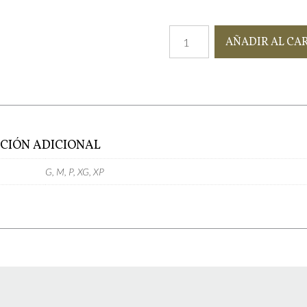
Bata
AÑADIR AL CA
Lourdes
cantidad
CIÓN ADICIONAL
G, M, P, XG, XP