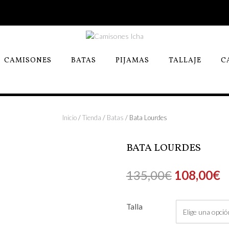
CAMISONES
BATAS
PIJAMAS
TALLAJE
C
Inicio
/
Tienda
/
Batas
/ Bata Lourdes
BATA LOURDES
135,00
€
108,00
€
Talla