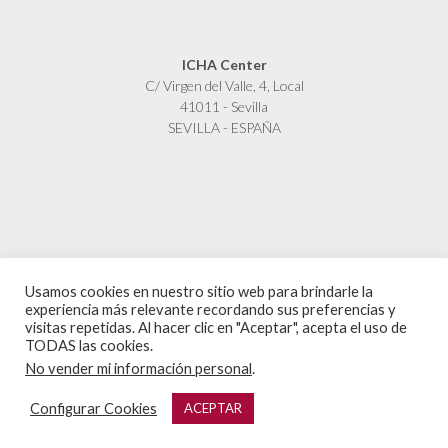
ICHA Center
C/ Virgen del Valle, 4, Local
41011 - Sevilla
SEVILLA - ESPAÑA
Usamos cookies en nuestro sitio web para brindarle la
experiencia más relevante recordando sus preferencias y
visitas repetidas. Al hacer clic en "Aceptar", acepta el uso de
TODAS las cookies.
No vender mi información personal
.
Configurar Cookies
ACEPTAR
© Camisones ICHA 2026