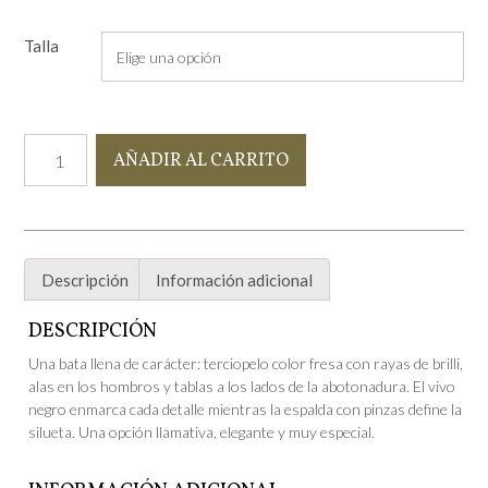
Talla
Bata
AÑADIR AL CARRITO
vivo
negro
brilli
brilli
cantidad
Descripción
Información adicional
DESCRIPCIÓN
Una bata llena de carácter: terciopelo color fresa con rayas de brilli,
alas en los hombros y tablas a los lados de la abotonadura. El vivo
negro enmarca cada detalle mientras la espalda con pinzas define la
silueta. Una opción llamativa, elegante y muy especial.