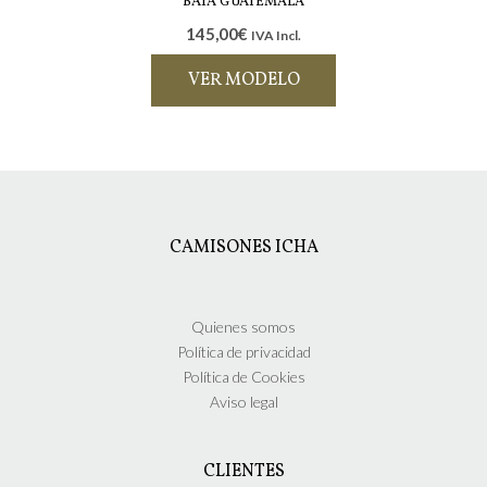
múltiples
BATA GUATEMALA
variantes.
145,00
€
IVA Incl.
Las
opciones
VER MODELO
se
pueden
Este
elegir
producto
en
tiene
la
múltiples
página
variantes.
de
Las
CAMISONES ICHA
producto
opciones
se
pueden
elegir
Quienes somos
en
Política de privacidad
la
Política de Cookies
página
Aviso legal
de
producto
CLIENTES