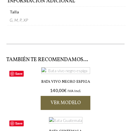
INFORMACIÓN ADICIONAL
Talla
G, M, P, XP
TAMBIÉN TE RECOMENDAMOS…
Save
BATA VIVO NEGRO ESPIGA
140,00
€
IVA Incl.
VER MODELO
Este
producto
Save
tiene