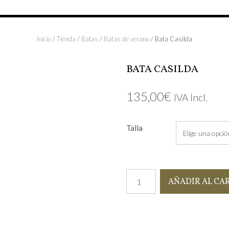
Inicio
/
Tienda
/
Batas
/
Batas de verano
/ Bata Casilda
BATA CASILDA
135,00
€
IVA Incl.
Talla
Bata
AÑADIR AL CA
Casilda
cantidad