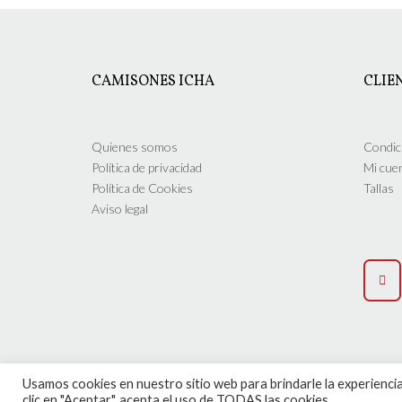
múltiples
variantes.
Las
opciones
CAMISONES ICHA
CLIE
se
pueden
elegir
en
Quienes somos
Condic
la
Política de privacidad
Mi cue
página
Política de Cookies
Tallas
de
Aviso legal
producto
Usamos cookies en nuestro sitio web para brindarle la experiencia
clic en "Aceptar", acepta el uso de TODAS las cookies.