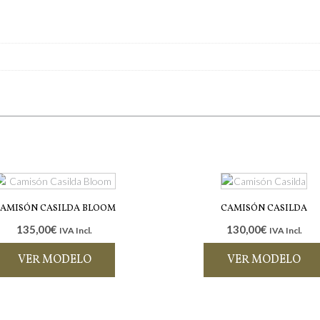
AMISÓN CASILDA BLOOM
CAMISÓN CASILDA
135,00
€
130,00
€
IVA Incl.
IVA Incl.
VER MODELO
VER MODELO
Este
Este
producto
producto
tiene
tiene