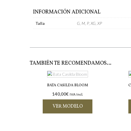
INFORMACIÓN ADICIONAL
Talla
G, M, P, XG, XP
TAMBIÉN TE RECOMENDAMOS…
BATA CASILDA BLOOM
C
140,00
€
IVA Incl.
VER MODELO
Este
producto
tiene