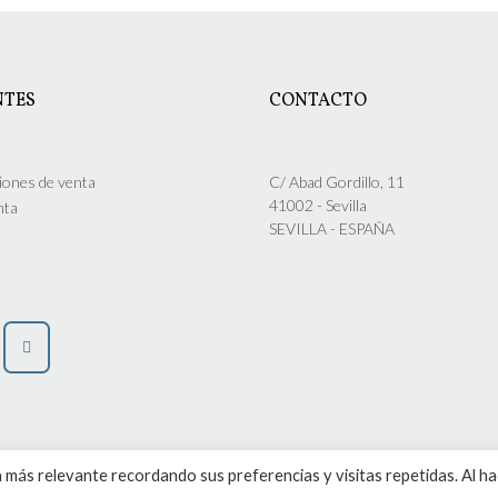
múltiples
múltiples
variantes.
variantes.
Las
Las
opciones
opciones
NTES
CONTACTO
se
se
pueden
pueden
elegir
elegir
en
en
iones de venta
C/ Abad Gordillo, 11
la
la
41002 - Sevilla
nta
página
página
SEVILLA - ESPAÑA
de
de
producto
producto
 más relevante recordando sus preferencias y visitas repetidas. Al h