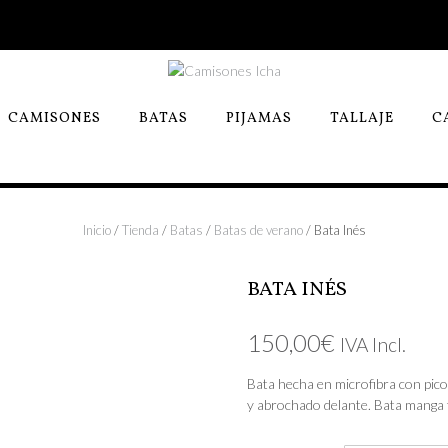
CAMISONES
BATAS
PIJAMAS
TALLAJE
C
Inicio
/
Tienda
/
Batas
/
Batas de verano
/ Bata Inés
BATA INÉS
150,00
€
IVA Incl.
Bata hecha en microfibra con pico,
y abrochado delante. Bata manga 