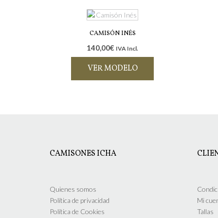
CAMISÓN INÉS
140,00
€
IVA Incl.
VER MODELO
Este
producto
tiene
múltiples
variantes.
Las
opciones
CAMISONES ICHA
CLIE
se
pueden
elegir
en
Quienes somos
Condic
la
Política de privacidad
Mi cue
página
Política de Cookies
Tallas
de