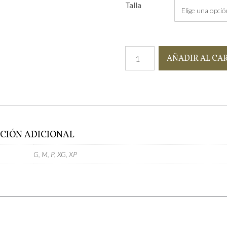
Talla
Bata
AÑADIR AL CA
Inés
cantidad
CIÓN ADICIONAL
G, M, P, XG, XP