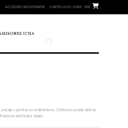
ACCEDER | REGISTRARSE
0 ARTÍCULOS - 0,00€
VER
AMISONES ICHA
 encaje y jaretas en el delantero. Cinturon cosido detrás
francesa ancha por abajo.