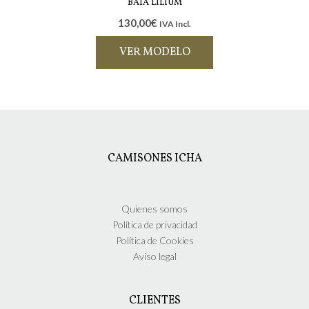
la
múltiples
BATA LILIUM
página
variantes.
130,00
€
IVA Incl.
de
Las
producto
opciones
VER MODELO
se
pueden
Este
elegir
producto
en
tiene
la
múltiples
página
variantes.
de
Las
CAMISONES ICHA
producto
opciones
se
pueden
elegir
Quienes somos
en
Política de privacidad
la
Política de Cookies
página
Aviso legal
de
producto
CLIENTES