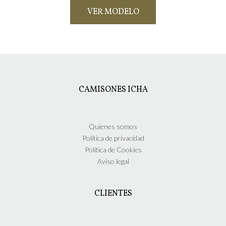
VER MODELO
Este
producto
tiene
múltiples
variantes.
Las
CAMISONES ICHA
opciones
se
pueden
elegir
Quienes somos
en
Política de privacidad
la
Política de Cookies
página
Aviso legal
de
producto
CLIENTES