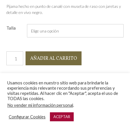
Pijama hecho en punto de canalé con museta de raso con jaretas y
detalle en vivo negro.
Talla
Pijama
AÑADIR AL CARRITO
Milán
vivo
negro
cantidad
Usamos cookies en nuestro sitio web para brindarle la
experiencia más relevante recordando sus preferencias y
Información adicional
visitas repetidas. Al hacer clic en "Aceptar", acepta el uso de
TODAS las cookies.
INFORMACIÓN ADICIONAL
No vender mi información personal
.
Talla
Configurar Cookies
ACEPTAR
G, M, P