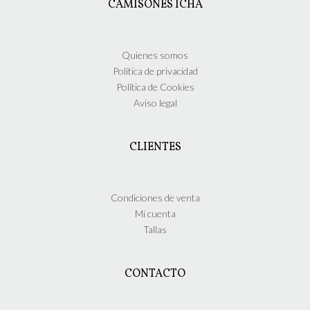
CAMISONES ICHA
pueden
elegir
en
la
Quienes somos
página
Política de privacidad
de
Política de Cookies
producto
Aviso legal
CLIENTES
Condiciones de venta
Mi cuenta
Tallas
CONTACTO