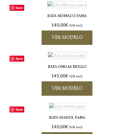
Save
BATA MÓNACO PANA
140,00
€
IVA Incl.
VER MODELO
Este
producto
Save
tiene
múltiples
BATA ONDAS BRILLO
variantes.
145,00
€
IVA Incl.
Las
opciones
VER MODELO
se
pueden
Este
elegir
producto
Save
en
tiene
la
múltiples
BATA MARFIL PANA
página
variantes.
140,00
€
IVA Incl.
de
Las