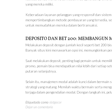
yang mereka miliki.
Keberadaan layanan pelanggan yang responsif dan sistem t
mempertimbangkan metode pembayaran yang tersedia, sepe
untuk memudahkan mereka dalam bertransaksi.
DEPOSITO DAN BET 200: MEMBANGUN
Melakukan deposit dengan jumlah kecil seperti bet 200 bi
Banyak situs kini menawarkan opsi ini, memungkinkan p
Saat melakukan deposit, penting bagi pemain untuk memi
promo, pemain bisa mendapatkan nilai lebih dari setiap 
putaran selanjutnya.
Selain itu, manajemen modal adalah kunci dalam bermain 
strategi yang matang. Memilah waktu bermain serta meng
terjaga dalam pengendalian modal. Dengan langkah ini, p
Etiquetada como
slotgacor
Dejar un comentario