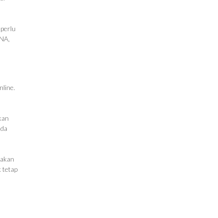
 perlu
ANA,
nline.
kan
ada
nakan
 tetap