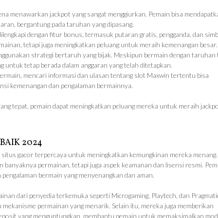
rena menawarkan jackpot yang sangat menggiurkan. Pemain bisa mendapatk
aran, bergantung pada taruhan yang dipasang.
lengkapi dengan fitur bonus, termasuk putaran gratis, pengganda, dan simbol
rmainan, tetapi juga meningkatkan peluang untuk meraih kemenangan besar.
gunakan strategi bertaruh yang bijak. Meskipun bermain dengan taruhan t
ng untuk tetap berada dalam anggaran yang telah ditetapkan.
rmain, mencari informasi dan ulasan tentang slot Maxwin tertentu bisa
tensi kemenangan dan pengalaman bermainnya.
ng tepat, pemain dapat meningkatkan peluang mereka untuk meraih jackpo
RBAIK 2024
i situs gacor terpercaya untuk meningkatkan kemungkinan mereka menang.
kan banyaknya permainan, tetapi juga aspek keamanan dan lisensi resmi. Pem
an pengalaman bermain yang menyenangkan dan aman.
mainan dari penyedia terkemuka seperti Microgaming, Playtech, dan Pragmatic
dan mekanisme permainan yang menarik. Selain itu, mereka juga memberikan
o deposit yang menguntungkan, membantu pemain untuk memaksimalkan mod