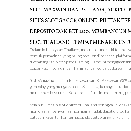
SLOT MAXWIN DAN PELUANG JACKPOT 
SITUS SLOT GACOR ONLINE: PILIHAN TE
DEPOSITO DAN BET 200: MEMBANGUN
SLOT THAILAND: TEMPAT MENARIK UNT
Dalam kebudayaan Thailand, mesin slot memiliki tempat ya
bentuk permainan yang paling populer di berbagai platform
dikembangkan oleh Spade Gaming. Game ini menggambarkan 
pejuang seni bela diri dan harimau, yang dibalut dengan mu
Slot «Amazing Thailand» menawarkan RTP sebesar 93% den
gameplay yang mengasyikkan. Selain itu, berbagai fitur bo
menambah keseruan. Keberadaan fitur ini mendorong pem
Selain itu, mesin slot online di Thailand seringkali dileng
menjelaskan bahwa hasil permainan tidak dapat dipredik
batasan, ketertarikan terhadap slot tetap tinggi di kalanga