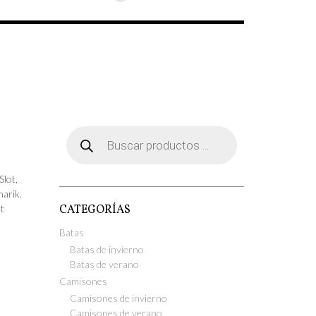
Búsqueda
de
productos
Slot,
narik.
ot
CATEGORÍAS
Batas
Batas de invierno
Batas de verano
Camisones
Camisones de invierno
Camisones de verano