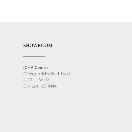
SHOWROOM
ICHA Center
C/ Virgen del Valle, 4, Local
41011 - Sevilla
SEVILLA - ESPAÑA