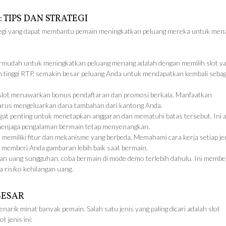
 TIPS DAN STRATEGI
rategi yang dapat membantu pemain meningkatkan peluang mereka untuk men
ermudah untuk meningkatkan peluang menang adalah dengan memilih slot y
n tinggi RTP, semakin besar peluang Anda untuk mendapatkan kembali seba
slot menawarkan bonus pendaftaran dan promosi berkala. Manfaatkan
harus mengeluarkan dana tambahan dari kantong Anda.
gat penting untuk menetapkan anggaran dan mematuhi batas tersebut. Ini 
enjaga pengalaman bermain tetap menyenangkan.
t memiliki fitur dan mekanisme yang berbeda. Memahami cara kerja setiap je
bisa memberi Anda gambaran lebih baik saat bermain.
n uang sungguhan, coba bermain di mode demo terlebih dahulu. Ini membe
risiko kehilangan uang.
BESAR
narik minat banyak pemain. Salah satu jenis yang paling dicari adalah slot
 jenis ini: