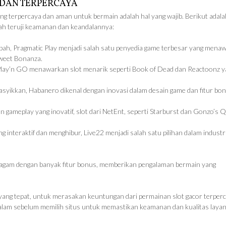
I DAN TERPERCAYA
g terpercaya dan aman untuk bermain adalah hal yang wajib. Berikut adala
lah teruji keamanan dan keandalannya:
ah, Pragmatic Play menjadi salah satu penyedia game terbesar yang mena
Sweet Bonanza.
 Play’n GO menawarkan slot menarik seperti Book of Dead dan Reactoonz y
gasyikkan, Habanero dikenal dengan inovasi dalam desain game dan fitur bo
an gameplay yang inovatif, slot dari NetEnt, seperti Starburst dan Gonzo’s 
interaktif dan menghibur, Live22 menjadi salah satu pilihan dalam industr
am dengan banyak fitur bonus, memberikan pengalaman bermain yang
 yang tepat, untuk merasakan keuntungan dari permainan slot gacor terper
dalam sebelum memilih situs untuk memastikan keamanan dan kualitas laya