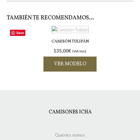
TAMBIÉN TE RECOMENDAMOS…
Save
CAMISÓN TULIPÁN
135,00
€
IVA Incl.
VER MODELO
Este
producto
tiene
múltiples
variantes.
Las
CAMISONES ICHA
opciones
se
pueden
elegir
Quienes somos