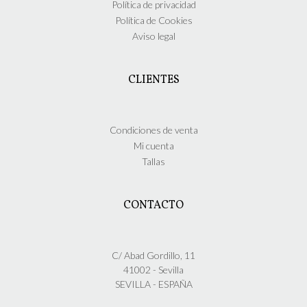
en
Política de privacidad
la
Política de Cookies
página
Aviso legal
de
producto
CLIENTES
Condiciones de venta
Mi cuenta
Tallas
CONTACTO
C/ Abad Gordillo, 11
41002 - Sevilla
SEVILLA - ESPAÑA